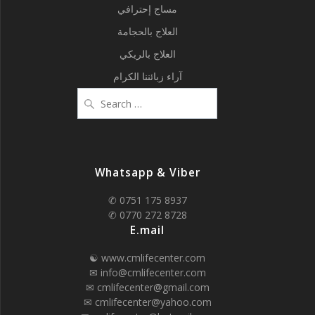
مساج إحترافي
العلاج بالحجامة
العلاج بالريكي
آراء زبائننا الكرام
Search
for:
Whatsapp & Viber
✆ 0751 175 8937
✆ 0770 272 8728
E.mail
☯ www.cmlifecenter.com
✉ info@cmlifecenter.com
✉ cmlifecenter@gmail.com
✉ cmlifecenter@yahoo.com