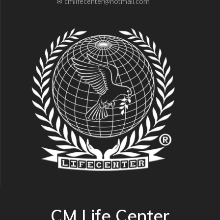
✉ cmlifecenter@hotmail.com
CM Life Center