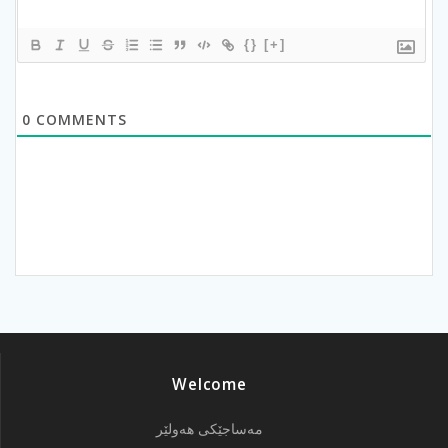
{}
[+]
0
COMMENTS
Welcome
مەساجێکی هەولێر