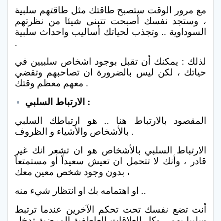
مع مرور الوقت ستصبح طاقتك مثل طاقتهم سلبية
، وستجد نفسك أصبحت تتبنى شيئا من نظرتهم
السوداوية .. وتجذب لحياتك أساليب واحداث سلبية
.
لذلك : يمكنك أن تقبل بوجود اشخاص سلبيين في
حياتك ، لكن ليس بالضرورة ان تصاحبهم وتقضي
معهم معظم وقتك .
الارتباط السلبي :
المقصود بالارتباط هنا .. هو ارتباطك السلبي
بالأشخاص والأشياء و الظروف .
الارتباط السلبي بالأشخاص هو ان تشعر انك غير
قادر ، وأنك لا تتحمل ان تعيش سعيداً أو مستمتعاً
بدون وجود شخص معين معك ،
او اهتمامه بك او انتظار شيء منه ..
أنت تضع نفسك تحت تحكم الآخرين عندما ترتبط
سلبيا بهم , وكل العلاقات العاطفية المرضية تدخل