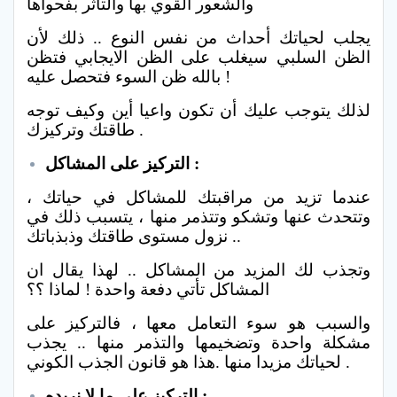
والشعور القوي بها والتأثر بفحواها
يجلب لحياتك أحداث من نفس النوع .. ذلك لأن
الظن السلبي سيغلب على الظن الايجابي فتظن
بالله ظن السوء فتحصل عليه !
لذلك يتوجب عليك أن تكون واعيا أين وكيف توجه
طاقتك وتركيزك .
التركيز على المشاكل :
عندما تزيد من مراقبتك للمشاكل في حياتك ،
وتتحدث عنها وتشكو وتتذمر منها ، يتسبب ذلك في
نزول مستوى طاقتك وذبذباتك ..
وتجذب لك المزيد من المشاكل .. لهذا يقال ان
المشاكل تأتي دفعة واحدة ! لماذا ؟؟
والسبب هو سوء التعامل معها ، فالتركيز على
مشكلة واحدة وتضخيمها والتذمر منها .. يجذب
لحياتك مزيدا منها .هذا هو قانون الجذب الكوني .
التركيز على ما لا نريده :