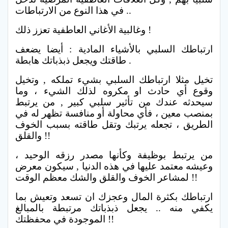
في هذا النوع من الارتباطات ..
وغالبية الأغاني العاطفية تعزز ذلك !
ارتباطك السلبي بالأشياء المادية : أيضا يضعف
طاقتك ويجعل ذبذباتك هابطة .
تخيل مثلا ارتباطك السلبي بشيء تملكه , وتخيل
وقوع أي حادث او مكروه لذلك الشيء ، وما
سيحدثه عندك من تأثير سلبي كبير , من يرتبط
بمنصب معين ، فأي محاولة أو منافسة تظهر له في
الطريق ، تجعله يرتبك وتقل طاقته بسبب الخوف
والقلق !!
من يرتبط بوظيفة وكأنها مصدر رزقه الوحيد ،
وعيشه معتمد عليها في هذه الدنيا , سيكون معرض
لمشاعر الخوف والقلق والشك معظم الوقت !!
ارتباطك بكثرة المال وعجزك ان تسعد وتعيش بما
يكفي منه .. يجعل ذبذباتك مرتبطة بالمبالغ
الموجودة في محفظتك !!