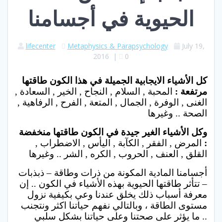
الحيوية في أجسامنا
lifecenter
Metaphysics & Parapsychology
July 19,
2016
|
0
كل الأشياء الايجابية الجميلة في هذا الكون طاقتها
مرتفعة :
المحبة , السلام , النجاح , الخير , السعادة ,
الغنى , الوفرة , الجمال , المتعة , الفرح , الرفاهية ,
الصحة .. وغيرها
وكل الأشياء الغير جيدة في الكون طاقتها منخفضة
:
المرض , الفقر , الكآبة , اليأس , الاضطراب ,
القلق , العنف , الحروب , الكره , الشر .. وغيرها
أجسامنا المادية المكونة من ذرات وطاقة – ذبذبات
– تتأثر طاقتها الحيوية بهذه الأشياء في الكون .. إن
معرفة أسباب ذلك يخلق عندنا وعي بكيفية نزول
مستوى الطاقة ، وبالتالي نفهم حياتنا اكثر ونتجنب
ما يؤثر على صحتنا وعلى حياتنا بشكل سلبي ..