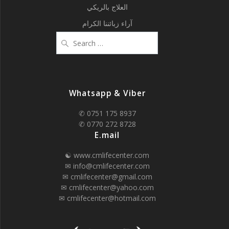
العلاج بالريكي
آراء زبائننا الكرام
Search
for:
Whatsapp & Viber
✆ 0751 175 8937
✆ 0770 272 8728
E.mail
☯ www.cmlifecenter.com
✉ info@cmlifecenter.com
✉ cmlifecenter@gmail.com
✉ cmlifecenter@yahoo.com
✉ cmlifecenter@hotmail.com