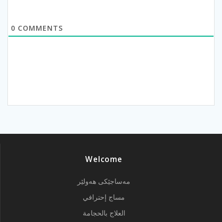
0
COMMENTS
Welcome
مەساجێکی هەولێر
مساج إحترافي
العلاج بالحجامة