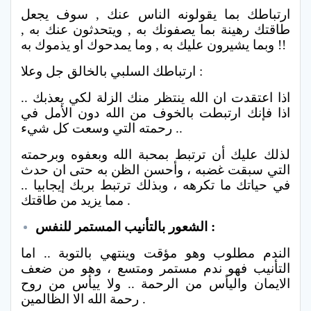
ارتباطك بما يقولونه الناس عنك , سوف يجعل
طاقتك رهينة بما يصفونك به , ويتحدثون عنك به ,
وبما يشيرون عليك به , وما يمدحوك او يذموك به !!
ارتباطك السلبي بالخالق جل وعلا :
اذا اعتقدت ان الله ينتظر منك الزلة لكي يعذبك ..
اذا فإنك ارتبطت بالخوف من الله دون الأمل في
رحمته التي وسعت كل شيء ..
لذلك عليك أن ترتبط بمحبة الله وبعفوه وبرحمته
التي سبقت غضبه ، وأحسن الظن به حتى ان حدث
في حياتك ما تكرهه ، وبذلك ترتبط بربك إيجابيا ..
مما يزيد من طاقتك .
الشعور بالتأنيب المستمر للنفس :
الندم مطلوب وهو مؤقت وينتهي بالتوبة .. اما
التأنيب فهو ندم مستمر ومتسع ، وهو من ضعف
الايمان واليأس من الرحمة .. ولا ييأس من روح
رحمة الله الا الظالمين .