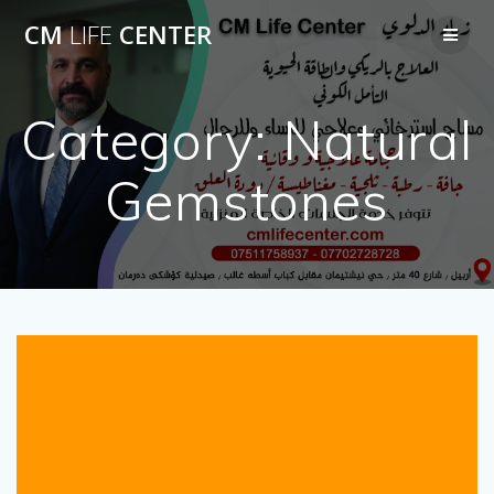
Skip
CM
LIFE
CENTER
to
content
Category:
Natural
Gemstones