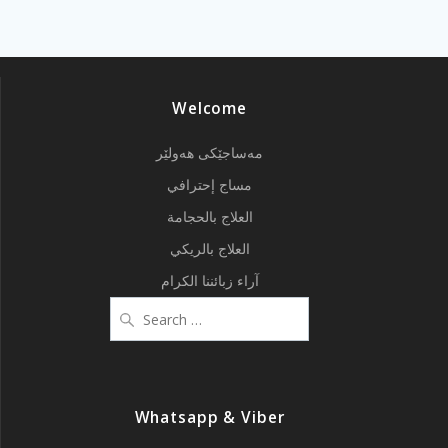
Welcome
مەساجێکی هەولێر
مساج إحترافي
العلاج بالحجامة
العلاج بالريكي
آراء زبائننا الكرام
Search
for:
Whatsapp & Viber