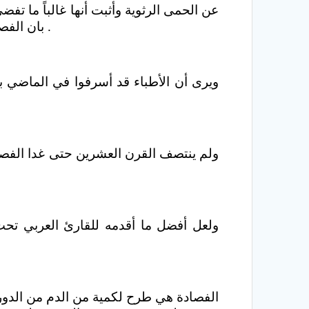
الخطير . وفي عام 1892 كتب Osler بان الفصد علاج جيد للالتهباتات وأنه قد ينقذ حياة المريض في التهاب الرئة .
ويرى أن الأطباء قد أسرفوا في الماضي ب
ولعل أفضل ما أقدمه للقارئ العربي تحت
الفصادة هي طرح لكمية من الدم من الدورة ا