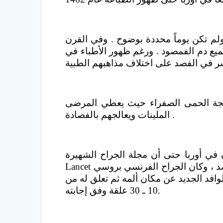
ولم تكن يوماً محددة بوضوح . وفي القرن
جميع دم الفمصود . ورغم ظهور الأطباء في
غزير لمعالجة الحمى الصفراء حيث يعطي المرضى
الملينات ويعالجهم بالفصادة .
 كان 75% من نزلاء المشافي يفصدون في أوربا حتى أن مجلة الجراح الشهيرة
Lancet أخذت اسمها من أداة الفصد ، وكان الجراح الفرنسي بروسي Broussais من أهم الدعاة إليه وكان يعالج به مرضى الالتهاب الحبني واضعاً
وافد الجديد عن مكان ألمه ثم تعلق له من
10 ـ 30 علقة وفق إجابته.