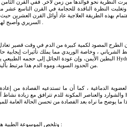
يرت النظرية نحو فوائدها من زمن لآخر. ففي القرن الثامن
 وتغلبت النظرة الناقدة للحجامة في القرن التاسع عشر م
هتمام بهذه الطريقة العلاجية عاد أوائل القرن العشرين حي
السريري وأصبح لها استطباباتها التي تقوم على أساس علمي .
إن الطرح المصود لكمية كبيرة من الدم في وقت قصير تعادل
ط الشرياني ، وخاصة الوريدي مما يملك تأثيرات إيجابية ح
البطين الأيمن، وإن عودة الجائل إلى حجمه الطبيعي يتم بسرعة عقب الفصادة بس
من الحدود السوية، وموه الدم هذا مرتبط بآلية عصبية ـ خلطية ناظمة لحجم الدم الجائل.
العضوية الدماغية ، كما أن ما تستدعيه الفصادة من إعاد
والشوارد والعناصر المكونة للدم تترافق مع زيادة نشاط آلية التنظيم العام والم
وتلخص الموسوعة الطبية هذه استطبابات الفصادة في الحالات التالية :