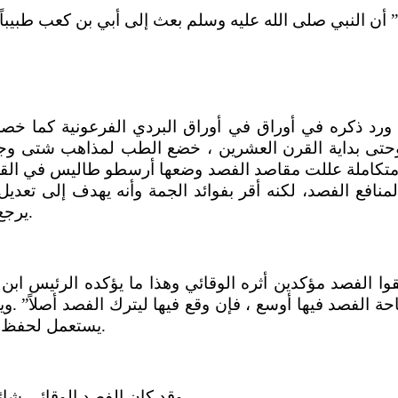
ورد ذكره في أوراق في أوراق البردي الفرعونية كما خص
وحتى بداية القرن العشرين ، خضع الطب لمذاهب شتى وجد
 متكاملة عللت مقاصد الفصد وضعها أرسطو طاليس في القرن
فع الفصد، لكنه أقر بفوائد الجمة وأنه يهدف إلى تعديل 
يرجع أسباب المرض إلى خلل في هذه الأخلاط.
حة الفصد فيها أوسع ، فإن وقع فيها ليترك الفصد أصلاً” .وي
يستعمل لحفظ الصحة وإما أن يستعمل في علاج الأمراض.
وقد كان الفصد الوقائي شائعاً في أوربا حتى ظهور الطباعة عام 1462 .