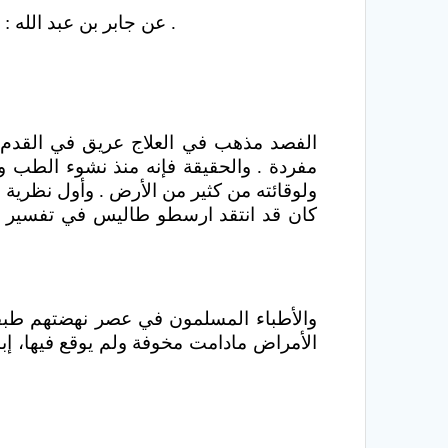
عن جابر بن عبد الله : ” أن النبي صلى الله عليه وسلم بعث إلى أبي بن كعب طبيباً فقطع له عرقاً وكواه عليه ” أخرجه مسلم .
الفصد مذهب في العلاج عريق في القدم 
مفردة . والحقيقة فإنه منذ نشوء الطب 
ولوقائته من كثير من الأرض . وأول نظرية
كان قد انتقد ارسطو طاليس في تفسير لمنا
الأمراض مادامت مخوفة ولم يوقع فيها، إبا