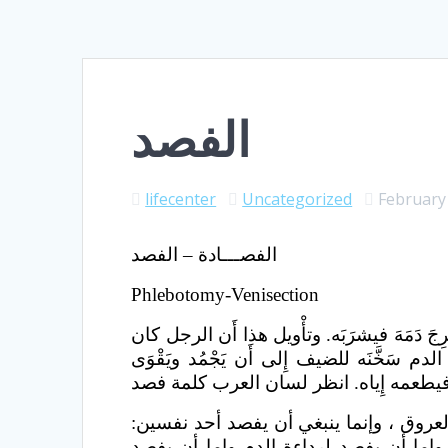
الفصد
lifecenter
Uncategorized
February
الفصـــادة – الفصد
Phlebotomy-Venisection
خرِجَ دَمَهَ فيشرَبَه. وتأْويل هذا أَن الرجل كان
 سَخَّنَه للضيف إِلى أَن يَجْمُد ويَقْوَى
روق ، وإنما ينبغي أن يفصد أحد نفسين‏:‏
 وإما أن يفصد لرداءة الدم وإما أن يفصد