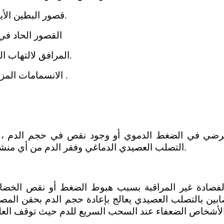
* قصور البطين الأيمن المترافق مع ارتفاع الضغط الوريدي.
* القصور الحاد ف
* حالات الارتعاج Eclampsia المرافق لالتهاب الكلى أو الحمل.
* الانسمامات المزمنة التي طال فيها وجود السم في الدم .
 مرضي في الضغط الدموي أو وجود نقص في حجم الدم ، ك
التصلب العصيدي الدماغي وفقر الدم من أي منشأ خاصة إذا ترافق مع ميل لتشكل الخثرات.
لفصادة غير المراقبة بسبب هبوط الضغط أو نقص الخضاب
ن بالتصلب العصيدي يعالج بإعادة حجم الدم بحقن المصور