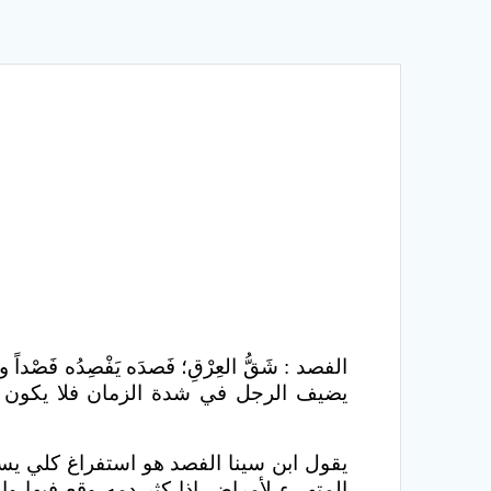
الفصد : شَقُّ العِرْقِ؛ فَصدَه يَفْصِدُه فَصْداً 
يضيف الرجل في شدة الزمان فلا يكون عنده ما 
يقول ابن سينا الفصد هو استفراغ كلي يستف
المتهيء لأمراض إذا كثر دمه وقع فيها وال