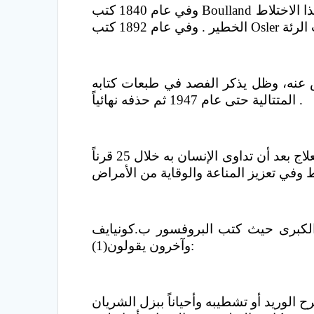
وفي عام 1840 كتب Boulland عن الحمى الرثوية وأثبت أنها غالباً ما تفضي إلى التهاب القلب وكان يرى أن الفصد يقي المريض من هذا الاختلاط
ض عنه، وظل يذكر الفصد في طبعات كتابه
المتتالية حتى عام 1947 ثم حذفه نهائياً .
ولم ينتصف القرن العشرين حتى غدا الفصد منسياً أغفلته كتب الطب وغدا مذهباً مندثراً من مذاهب العلاج بعد أن تداوى الإنسان به خلال 25 قرناً
 الكبرى حيث كتب البروفسور ب.كونيايف
وآخرون يقولون(1):
 الوريد أو تشطيبه وأحياناً ببزل الشريان