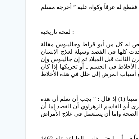
لمحة تاريخية :
ص له كل من أبو قراط وجالينوس مقالة
ت كلها في الفصد وسيلة لعلاج الإنسان
 الثالث قبل الميلاد ثم إن جالينوس وإن
الأخلاط في الجسم ـ أو تحريكها إذا كان
والأطباء المسلمون في عصر نهضتهم طبقوا الفصد مؤكدين أثره الوقائي وهذا ما يؤكده الرئيس ابن سينا (1) إذ قال : ” يجب أن تعلم أن هذه
رى أبو القاسم الزهراوي أن الفصد إما أن