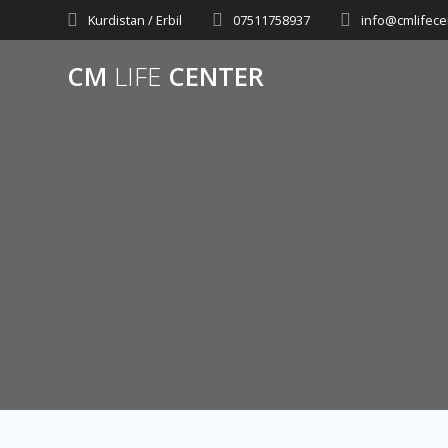
Skip
Kurdistan / Erbil
07511758937
info@cmlifece
to
content
CM
LIFE
CENTER