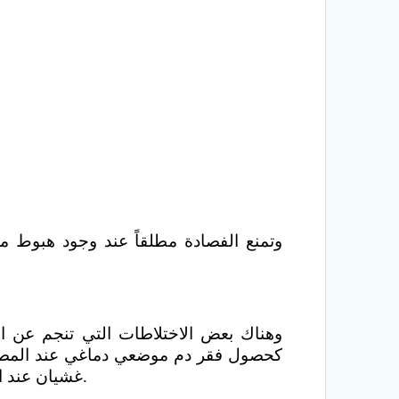
وتمنع الفصادة مطلقاً عند وجود هبوط
وهناك بعض الاختلاطات التي تنجم عن ا
كحصول فقر دم موضعي دماغي عند المصابي
غشيان عند الأشخاص الضعفاء عند السحب السريع للدم حيث توقف العلمية فوراً وينشق المريض الغول النشادري.