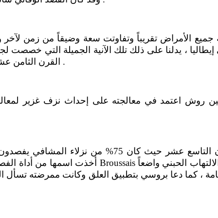
جميع الأمراض تقريباً وتفاوتت سعة وضيقاً من زمن لآخر 
يطاليا ، يدلنا على ذلك تلك الآنية الجميلة التي خصصت ل
القرن الثامن عشر في الفصد على اختلاف مذاهبهم الطبية .
 عام 1800 نجد أن بنيامين روش اعتمد في معالجته على إحداث نزف 
وعرف الفصد أوج تطبيقه في بداية القرن التاسع عشر حيث
امة ، كما دعا بروسي بتطبيق العلق وكانت ممرضته تسأل ال