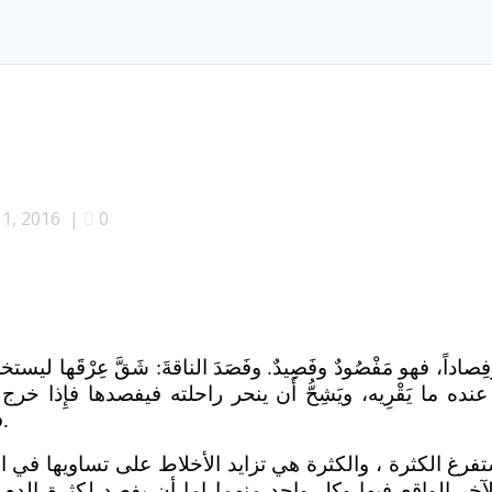
 1, 2016
|
0
وفِصاداً، فهو مَفْصُودٌ وفَصِيدٌ. وفَصَدَ الناقةَ: شَقَّ عِرْقَها ليست
يَقْرِيه، ويَشِحُّ أَن ينحر راحلته فيفصدها فإِذا خرج الدم
فيطعمه إِياه. انظر لسان العرب كلمة فصد.
رغ الكثرة ، والكثرة هي تزايد الأخلاط على تساويها في الع
آخر الواقع فيها وكل واحد منهما إما أن يفصد لكثرة الدم